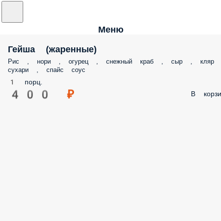
Меню
Гейша (жаренные)
Рис , нори , огурец , снежный краб , сыр , кляр 
сухари , спайс соус
1 порц.
400 ₽
В корзи